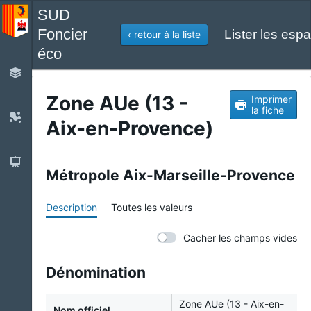
SUD
Foncier
Lister les espa
‹ retour à la liste
éco
Zone AUe (13 -
Imprimer
la fiche
Aix-en-Provence)
Métropole Aix-Marseille-Provence
Description
Toutes les valeurs
Cacher les champs vides
Dénomination
Zone AUe (13 - Aix-en-
Nom officiel