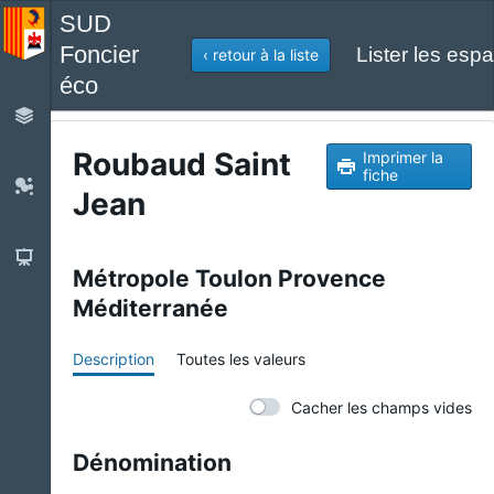
SUD
Foncier
Lister les espa
‹ retour à la liste
éco
Roubaud Saint
Imprimer la
fiche
Jean
Métropole Toulon Provence
Méditerranée
Description
Toutes les valeurs
Cacher les champs vides
Dénomination