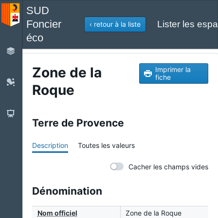
SUD
Foncier
Lister les espa
‹ retour à la liste
éco
Zone de la
Imprimer la
fiche
Roque
Terre de Provence
Description
Toutes les valeurs
Cacher les champs vides
Dénomination
Nom officiel
Zone de la Roque