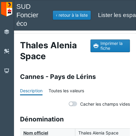
SUD
Foncier
Lister les espa
‹ retour à la liste
éco
Thales Alenia
Imprimer la
fiche
Space
Cannes - Pays de Lérins
Description
Toutes les valeurs
Cacher les champs vides
Dénomination
Nom officiel
Thales Alenia Space