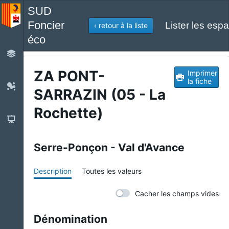
SUD
Foncier
Lister les espa
‹ retour à la liste
éco
ZA PONT-
Imprimer
la fiche
SARRAZIN (05 - La
Rochette)
Serre-Ponçon - Val d'Avance
Description
Toutes les valeurs
Cacher les champs vides
Dénomination