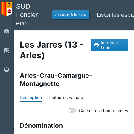
SUD
Foncier
Lister les espa
‹ retour à la liste
éco
Les Jarres (13 -
Imprimer la
fiche
Arles)
Arles-Crau-Camargue-
Montagnette
Description
Toutes les valeurs
Cacher les champs vides
Dénomination