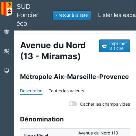
SUD
Foncier
Lister les espa
‹ retour à la liste
éco
Avenue du Nord
Imprimer
la fiche
(13 - Miramas)
Métropole Aix-Marseille-Provence
Description
Toutes les valeurs
Cacher les champs vides
Dénomination
Avenue du Nord (13 -
Nom officiel