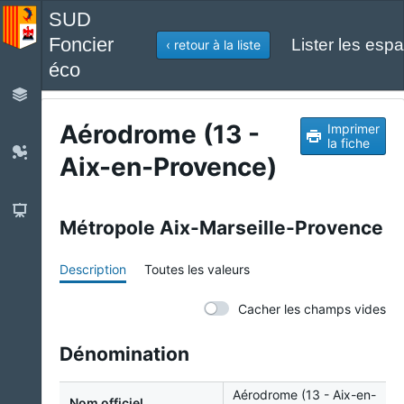
SUD
Foncier
Lister les espa
‹ retour à la liste
éco
Aérodrome (13 -
Imprimer
la fiche
Aix-en-Provence)
Métropole Aix-Marseille-Provence
Description
Toutes les valeurs
Cacher les champs vides
Dénomination
Aérodrome (13 - Aix-en-
Nom officiel