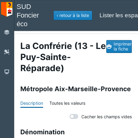
SUD
Foncier
Lister les espa
‹ retour à la liste
éco
La Confrérie (13 - Le
Imprimer
la fiche
Puy-Sainte-
Réparade)
Métropole Aix-Marseille-Provence
Description
Toutes les valeurs
Cacher les champs vides
Dénomination