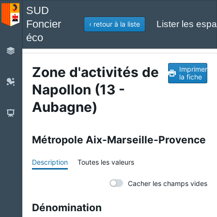
SUD
Foncier
Lister les espa
‹ retour à la liste
éco
Zone d'activités de
Imprimer
la fiche
Napollon (13 -
Aubagne)
Métropole Aix-Marseille-Provence
Description
Toutes les valeurs
Cacher les champs vides
Dénomination