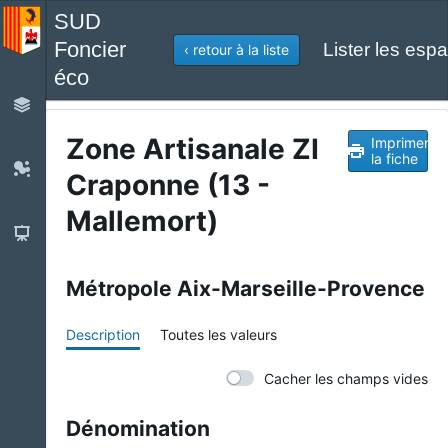
SUD
Foncier
Lister les espa
‹ retour à la liste
éco
Zone Artisanale ZI
Imprimer
la fiche
Craponne (13 -
Mallemort)
Métropole Aix-Marseille-Provence
Description
Toutes les valeurs
Cacher les champs vides
Dénomination