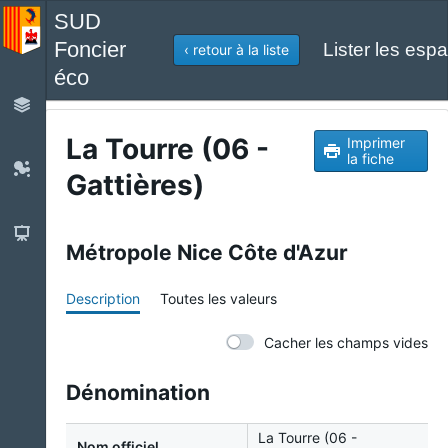
SUD
Foncier
Lister les espa
‹ retour à la liste
éco
La Tourre (06 -
Imprimer
la fiche
Gattières)
Métropole Nice Côte d'Azur
Description
Toutes les valeurs
Cacher les champs vides
Dénomination
La Tourre (06 -
Nom officiel