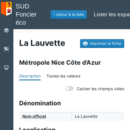
SUD
Foncier
Lister les espa
‹ retour à la liste
éco
La Lauvette
Imprimer la fiche
Métropole Nice Côte d'Azur
Description
Toutes les valeurs
Cacher les champs vides
Dénomination
Nom officiel
La Lauvette
Localisation