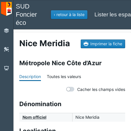
SUD
Foncier
Lister les espa
‹ retour à la liste
éco
Nice Meridia
Imprimer la fiche
Métropole Nice Côte d'Azur
Description
Toutes les valeurs
Cacher les champs vides
Dénomination
Nom officiel
Nice Meridia
Localisation