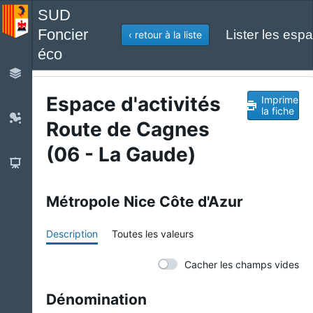
SUD
Foncier
Lister les espa
‹ retour à la liste
éco
Espace d'activités
Imprimer
la fiche
Route de Cagnes
(06 - La Gaude)
Métropole Nice Côte d'Azur
Description
Toutes les valeurs
Cacher les champs vides
Dénomination