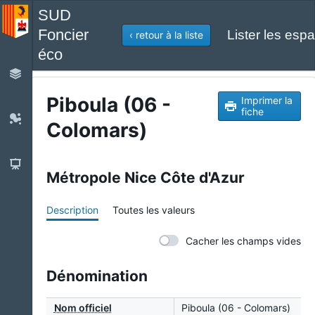
SUD
Foncier
Lister les espa
‹ retour à la liste
éco
Piboula (06 -
Imprimer la
fiche
Colomars)
Métropole Nice Côte d'Azur
Description
Toutes les valeurs
Cacher les champs vides
Dénomination
Nom officiel
Piboula (06 - Colomars)