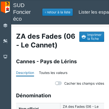
SUD
Foncier
Lister les espa
‹ retour à la liste
éco
ZA des Fades (06
Imprimer
la fiche
- Le Cannet)
Cannes - Pays de Lérins
Description
Toutes les valeurs
Cacher les champs vides
Dénomination
ZA des Fades (06 - Le
Nom officiel