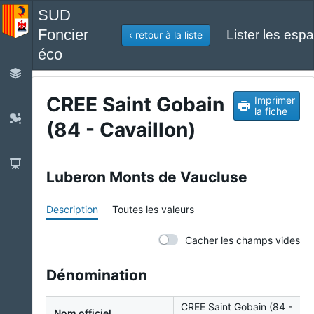
SUD
Foncier
Lister les espa
‹ retour à la liste
éco
CREE Saint Gobain
Imprimer
la fiche
(84 - Cavaillon)
Luberon Monts de Vaucluse
Description
Toutes les valeurs
Cacher les champs vides
Dénomination
CREE Saint Gobain (84 -
Nom officiel