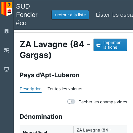
SUD
Foncier
Lister les espa
‹ retour à la liste
éco
ZA Lavagne (84 -
Imprimer
la fiche
Gargas)
Pays d'Apt-Luberon
Description
Toutes les valeurs
Cacher les champs vides
Dénomination
ZA Lavagne (84 -
Nom officiel