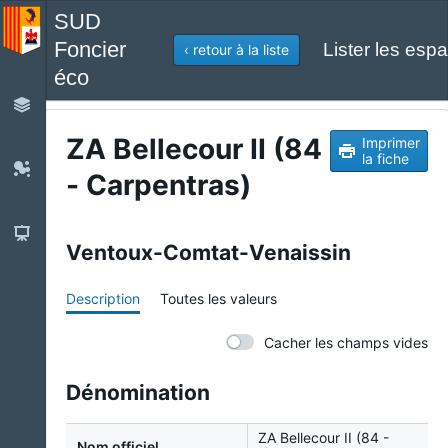
SUD
Foncier
Lister les espa
‹ retour à la liste
éco
ZA Bellecour II (84
Imprimer
la fiche
- Carpentras)
Ventoux-Comtat-Venaissin
Description
Toutes les valeurs
Cacher les champs vides
Dénomination
ZA Bellecour II (84 -
Nom officiel