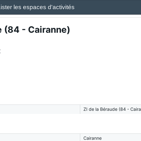
ister les espaces d'activités
e (84 - Cairanne)
x
ZI de la Béraude (84 - Cair
Cairanne