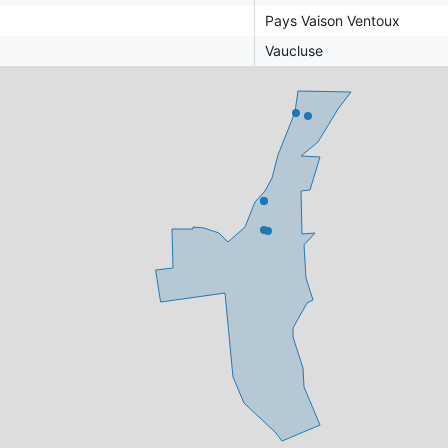
Pays Vaison Ventoux
Vaucluse