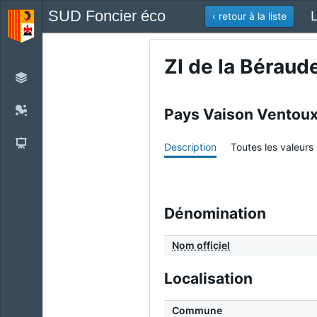
SUD Foncier éco
L
‹ retour à la liste
ZI de la Béraud
Pays Vaison Ventou
Description
Toutes les valeurs
Dénomination
Nom officiel
Localisation
Commune