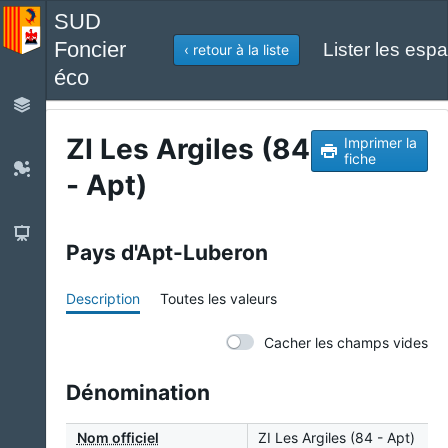
SUD
Foncier
Lister les espa
‹ retour à la liste
éco
ZI Les Argiles (84
Imprimer la
fiche
- Apt)
Pays d'Apt-Luberon
Description
Toutes les valeurs
Cacher les champs vides
Dénomination
Nom officiel
ZI Les Argiles (84 - Apt)