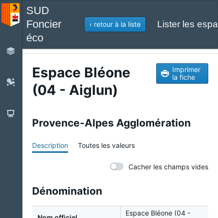
SUD
Foncier
Lister les espa
‹ retour à la liste
éco
Espace Bléone
Imprimer
la fiche
(04 - Aiglun)
Provence-Alpes Agglomération
Description
Toutes les valeurs
Cacher les champs vides
Dénomination
Espace Bléone (04 -
Nom officiel