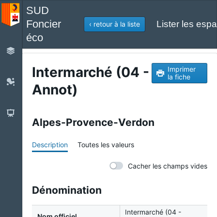
SUD
Foncier
Lister les espa
‹ retour à la liste
éco
Intermarché (04 -
Imprimer
la fiche
Annot)
Alpes-Provence-Verdon
Description
Toutes les valeurs
Cacher les champs vides
Dénomination
Intermarché (04 -
Nom officiel