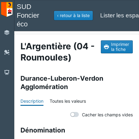
SUD
Foncier
Lister les espa
‹ retour à la liste
éco
L'Argentière (04 -
Imprimer
la fiche
Roumoules)
Durance-Luberon-Verdon
Agglomération
Description
Toutes les valeurs
Cacher les champs vides
Dénomination