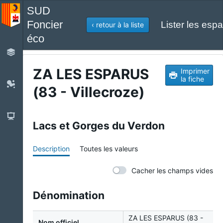
SUD
Foncier
Lister les espa
‹ retour à la liste
éco
ZA LES ESPARUS
Imprimer
la fiche
(83 - Villecroze)
Lacs et Gorges du Verdon
Description
Toutes les valeurs
Cacher les champs vides
Dénomination
ZA LES ESPARUS (83 -
Nom officiel