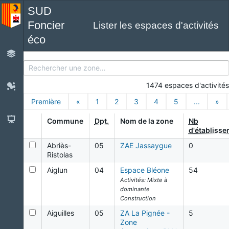
Navigated to Espaces d'activités
SUD
Foncier
Lister les espaces d'activités
éco
1474
espaces d'activités
Première
«
1
2
3
4
5
...
»
Commune
Dpt.
Nom de la zone
Nb
d'établiss
Abriès-
05
ZAE Jassaygue
0
Ristolas
Aiglun
04
Espace Bléone
54
Activités:
Mixte à
dominante
Construction
Aiguilles
05
ZA La Pignée -
5
Zone