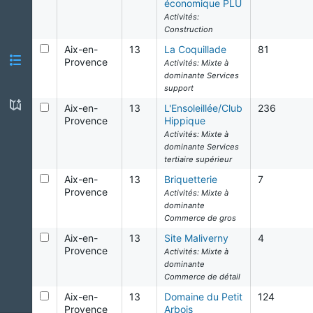
économique PLU
Activités:
Construction
Aix-en-
13
La Coquillade
81
Provence
Activités:
Mixte à
dominante Services
support
Aix-en-
13
L'Ensoleillée/Club
236
Provence
Hippique
Activités:
Mixte à
dominante Services
tertiaire supérieur
Aix-en-
13
Briquetterie
7
Provence
Activités:
Mixte à
dominante
Commerce de gros
Aix-en-
13
Site Maliverny
4
Provence
Activités:
Mixte à
dominante
Commerce de détail
Aix-en-
13
Domaine du Petit
124
Provence
Arbois